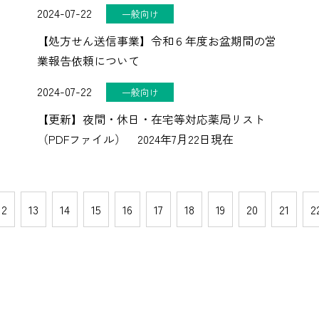
2024-07-22
一般向け
【処方せん送信事業】令和６年度お盆期間の営
業報告依頼について
2024-07-22
一般向け
【更新】夜間・休日・在宅等対応薬局リスト
（PDFファイル） 2024年7月22日現在
12
13
14
15
16
17
18
19
20
21
2