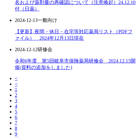
名および薬剤量の再確認について（注意喚起）24.12.10
付（日薬）
2024-12-13
一般向け
【更新】夜間・休日・在宅等対応薬局リスト（PDFフ
ァイル） 2024年12月13日現在
2024-12-12
研修会
令和6年度 第5回岐阜市保険薬局研修会 2024.12.15開
催(資料の追加をしました)
<
<
1
2
3
4
5
6
7
8
9